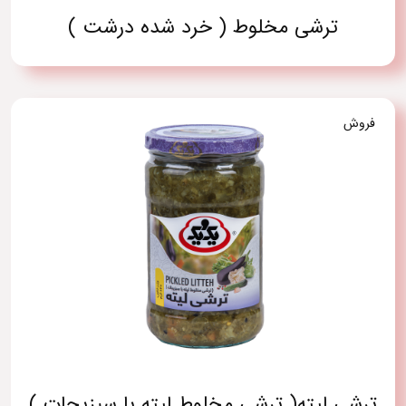
ترشی مخلوط ( خرد شده درشت )
فروش
ترشی لیته( ترشی مخلوط لیته با سبزیجات )