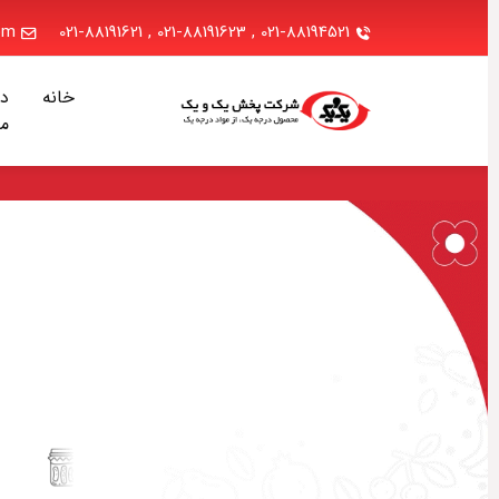
.com
021-88191621
,
021-88191623
,
021-88194521
خانه
دربا
ما