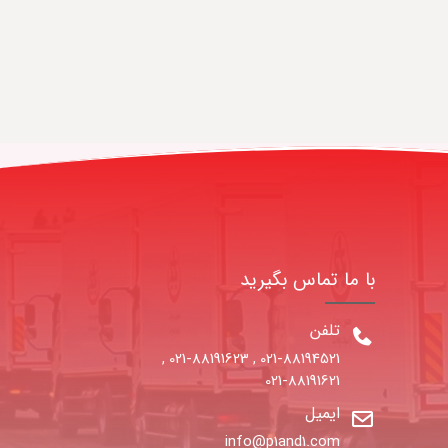
با ما تماس بگیرید
تلفن
021-88191623
021-88194521
,
,
021-88191621
ایمیل
info@p1and1.com