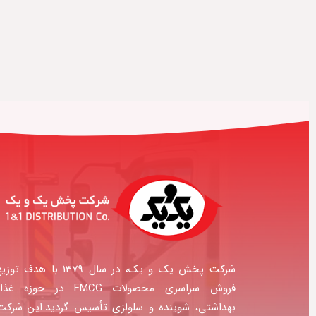
شرکت پخش یک و یک، در سال 1379 با هدف توز
فروش سراسری محصولات FMCG در حوزه غذا
بهداشتی، شوینده و سلولزی تأسیس گردید.این شرکت ب