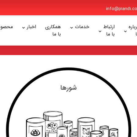
info@p1and1
ره
ارتباط
خدمات
همکاری
اخبار
محصولا
با ما
با ما
شورها