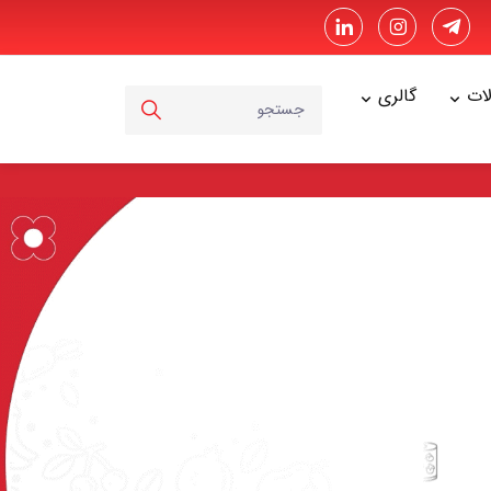
ت
گالری