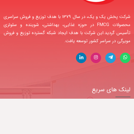
شرکت پخش یک و یک، در سال 1379 با هدف توزیع و فروش سراسری
محصولات FMCG در حوزه غذایی، بهداشتی، شوینده و سلولزی
تأسیس گردید.این شرکت با هدف ایجاد شبکه گسترده توزیع و فروش
مویرگی در سراسر کشور توسعه یافت.
لینک های سریع
درباره ما
محصولات
وبلاگ
تماس با ما