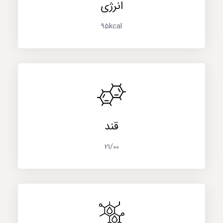
انرژی
95kcal
قند
21/00