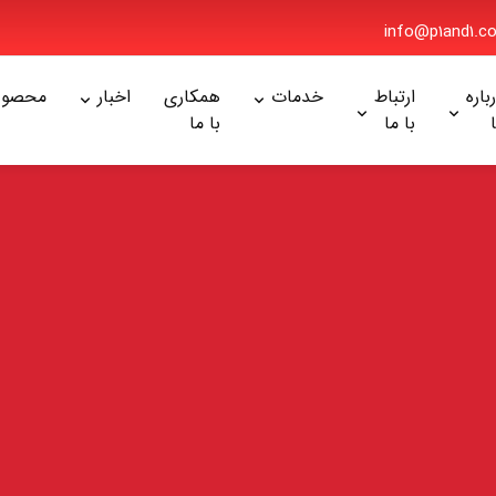
info@p1and1
ره
ارتباط
خدمات
همکاری
اخبار
محصولا
با ما
با ما