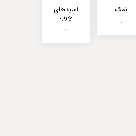
نمک
اسیدهای
چرب
0
0