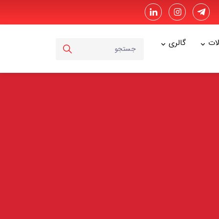
ت
گالری