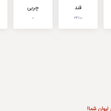
قند
چربی
0
24/00
لیوان شما!