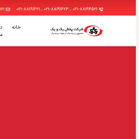
.com
021-88191621
,
021-88191623
,
021-88194521
خانه
دربا
ما