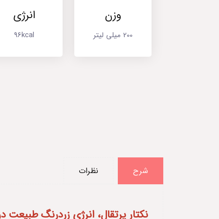
وزن
انرژی
200 میلی لیتر
96kcal
شرح
نظرات
نکتار پرتقال، انرژی زردرنگ طبیعت در 