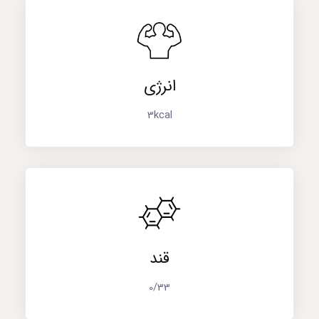
انرژی
3kcal
قند
0/33