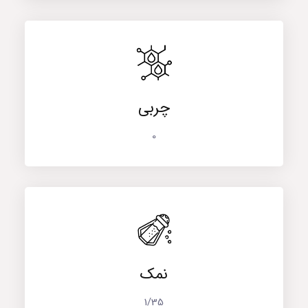
چربی
0
نمک
1/35