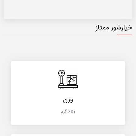
خیارشور ممتاز
وزن
650 گرم